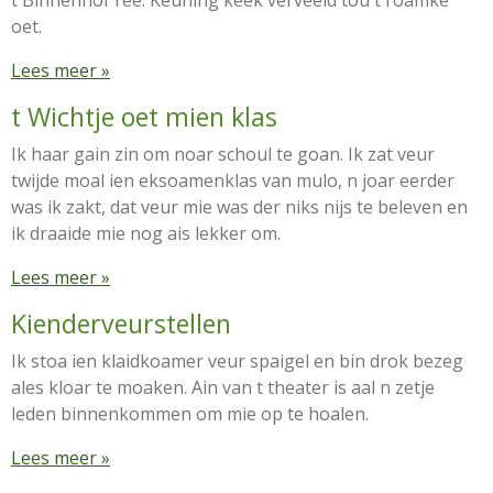
t Binnenhof ree. Keuning keek verveeld tou t roamke
oet.
Lees meer »
t Wichtje oet mien klas
Ik haar gain zin om noar schoul te goan. Ik zat veur
twijde moal ien eksoamenklas van mulo, n joar eerder
was ik zakt, dat veur mie was der niks nijs te beleven en
ik draaide mie nog ais lekker om.
Lees meer »
Kienderveurstellen
Ik stoa ien klaidkoamer veur spaigel en bin drok bezeg
ales kloar te moaken. Ain van t theater is aal n zetje
leden binnenkommen om mie op te hoalen.
Lees meer »