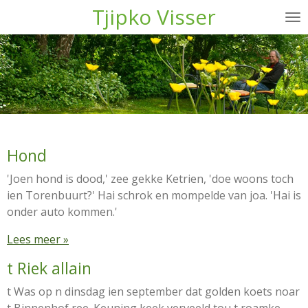
Tjipko Visser
Ga
direct
naar
de
hoofdinhoud
Hond
'Joen hond is dood,' zee gekke Ketrien, 'doe woons toch
ien Torenbuurt?' Hai schrok en mompelde van joa. 'Hai is
onder auto kommen.'
Lees meer »
t Riek allain
t Was op n dinsdag ien september dat golden koets noar