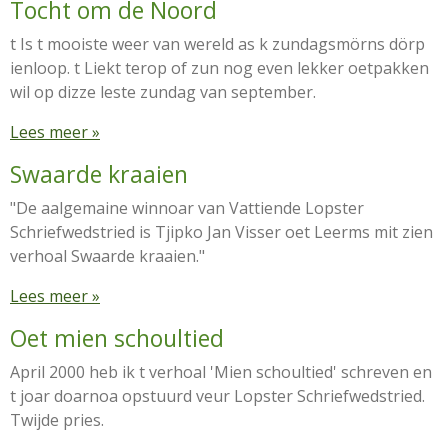
Tocht om de Noord
t Is t mooiste weer van wereld as k zundagsmörns dörp
ienloop. t Liekt terop of zun nog even lekker oetpakken
wil op dizze leste zundag van september.
Lees meer »
Swaarde kraaien
"De aalgemaine winnoar van Vattiende Lopster
Schriefwedstried is Tjipko Jan Visser oet Leerms mit zien
verhoal Swaarde kraaien."
Lees meer »
Oet mien schoultied
April 2000 heb ik t verhoal 'Mien schoultied' schreven en
t joar doarnoa opstuurd veur Lopster Schriefwedstried.
Twijde pries.